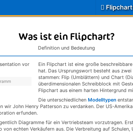
Flipchar
Was ist ein Flipchart?
Definition und Bedeutung
Ein Flipchart ist eine große beschreibbar
hat. Das Ursprungswort besteht aus zwei 
stammen: Flip (Umblättern) und Chart (
agramm
überdimensionalen Schreibblock mit Geste
Flipchart aus einem harten Hintergrund mi
Die unterschiedlichen
Modelltypen
entsta
 wir John Henry Patterson zu verdanken. Der US-Amerikane
ration erfunden.
igentlich Diagramme für ein Vertriebsteam vorzutragen. Ers
so von echten Verkäufern aus. Die Verbreitung auf Schulen,