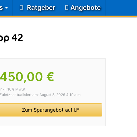
ts
Ratgeber
Angebote
pp 42
450,00 €
inkl. 16% MwSt.
Zuletzt aktualisiert am: August 8, 2026 4:19 a.m.
Zum Sparangebot auf
*