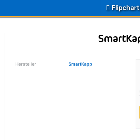
Flipchar
SmartKa
Hersteller
SmartKapp